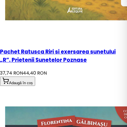
Pachet Ratusca Riri si exersarea sunetului
„R”. Prietenii Sunetelor Poznase
37,74 RON
44,40 RON
Adaugă în coș