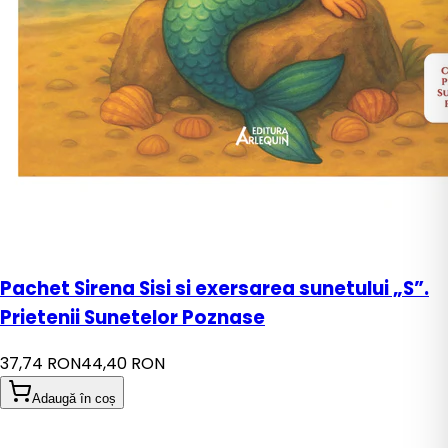
Pachet Sirena Sisi si exersarea sunetului „S”.
Prietenii Sunetelor Poznase
37,74 RON
44,40 RON
Adaugă în coș