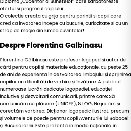
Diploma „Cuceritor al Sunetelor” care sarbatoreste
efortul si progresul copilului.
O colectie creata cu grija pentru parintii si copiii care
cred ca invatarea incepe cu bucurie, curiozitate si cu un
strop de magie din lumea cuvintelor!
Despre
Florentina Galbinasu
Florentina Gălbinașu este profesor logoped și autor de
cărți pentru copii și materiale educaționale, cu peste 25
de ani de experiență în dezvoltarea limbajului și sprijinirea
copiilor cu dificultăți de vorbire și învățare. A publicat
numeroase lucrări dedicate logopediei, educației
incluzive și dezvoltării comunicării, printre care: Să
comunicăm cu plăcere (UNICEF), 8 LOG, Ne jucăm și
corectăm vorbirea, Dicționar logopedic ilustrat, precum
și volumele de poezie pentru copii Aventurile lui Bobocel
și Bucuria iernii. Este prezentă în media națională în