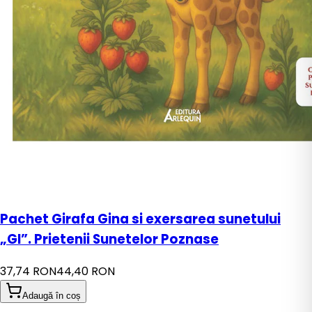
Pachet Girafa Gina si exersarea sunetului
„GI”. Prietenii Sunetelor Poznase
37,74 RON
44,40 RON
Adaugă în coș