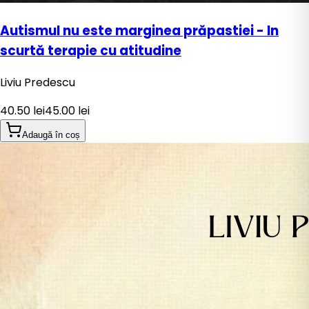
Autismul nu este marginea prăpastiei - In
scurtă terapie cu atitudine
Liviu Predescu
40.50
lei
45.00
lei
Adaugă în coș