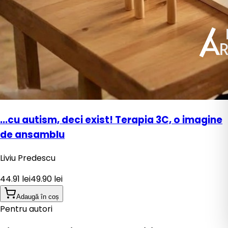
...cu autism, deci exist! Terapia 3C, o imagine
de ansamblu
Liviu Predescu
44.91
lei
49.90
lei
Adaugă în coș
Pentru autori