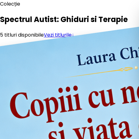
Colecție
Spectrul Autist: Ghiduri si Terapie
5
titluri
disponibile
Vezi titlurile
↓