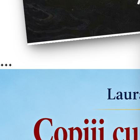
✦
✦
✦