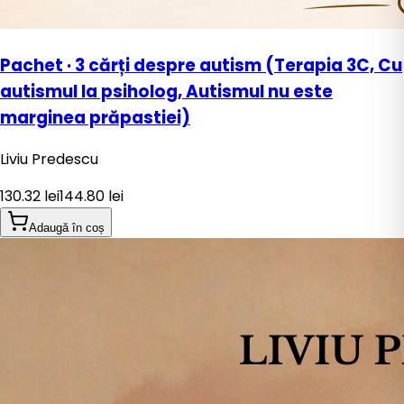
Pachet · 3 cărți despre autism (Terapia 3C, Cu
autismul la psiholog, Autismul nu este
marginea prăpastiei)
Liviu Predescu
130.32
lei
144.80
lei
Adaugă în coș