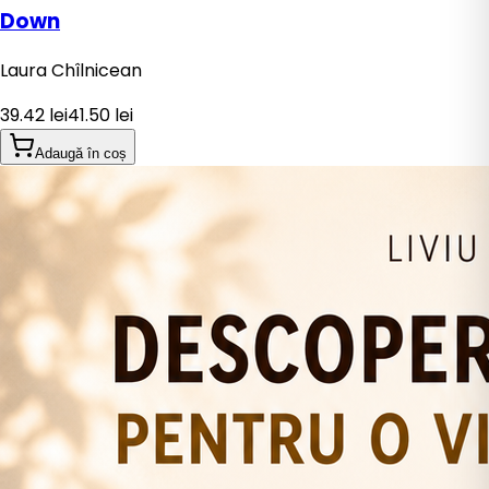
Down
Laura Chîlnicean
39.42
lei
41.50
lei
Adaugă în coș