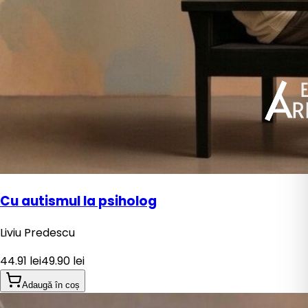
Cu autismul la psiholog
Liviu Predescu
44.91
lei
49.90
lei
Adaugă în coș