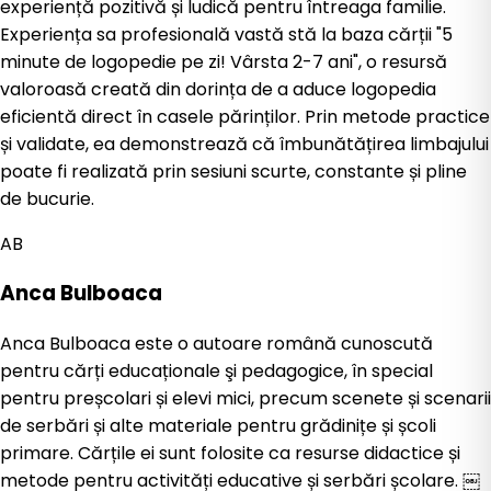
experiență pozitivă și ludică pentru întreaga familie.
Experiența sa profesională vastă stă la baza cărții "5
minute de logopedie pe zi! Vârsta 2-7 ani", o resursă
valoroasă creată din dorința de a aduce logopedia
eficientă direct în casele părinților. Prin metode practice
și validate, ea demonstrează că îmbunătățirea limbajului
poate fi realizată prin sesiuni scurte, constante și pline
de bucurie.
AB
Anca Bulboaca
Anca Bulboaca este o autoare română cunoscută
pentru cărți educaționale şi pedagogice, în special
pentru preșcolari și elevi mici, precum scenete și scenarii
de serbări și alte materiale pentru grădinițe și școli
primare. Cărțile ei sunt folosite ca resurse didactice și
metode pentru activități educative și serbări școlare. ￼