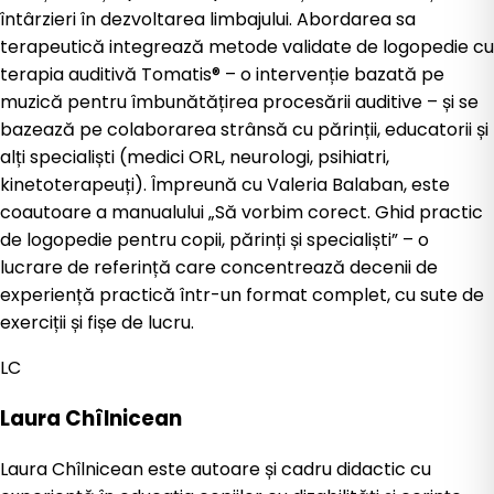
întârzieri în dezvoltarea limbajului. Abordarea sa
terapeutică integrează metode validate de logopedie cu
terapia auditivă Tomatis® – o intervenție bazată pe
muzică pentru îmbunătățirea procesării auditive – și se
bazează pe colaborarea strânsă cu părinții, educatorii și
alți specialiști (medici ORL, neurologi, psihiatri,
kinetoterapeuți). Împreună cu Valeria Balaban, este
coautoare a manualului „Să vorbim corect. Ghid practic
de logopedie pentru copii, părinți și specialiști” – o
lucrare de referință care concentrează decenii de
experiență practică într-un format complet, cu sute de
exerciții și fișe de lucru.
LC
Laura Chîlnicean
Laura Chîlnicean este autoare și cadru didactic cu