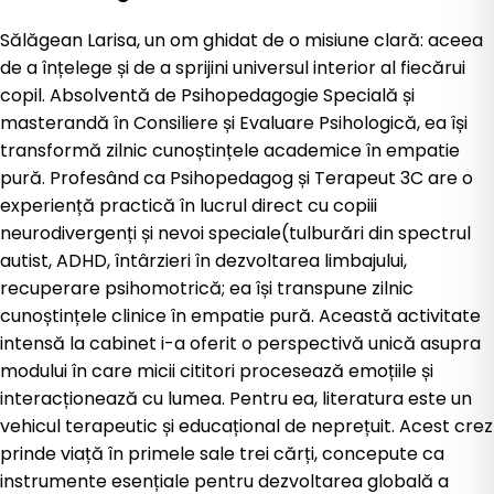
Sălăgean Larisa, un om ghidat de o misiune clară: aceea
de a înțelege și de a sprijini universul interior al fiecărui
copil. Absolventă de Psihopedagogie Specială și
masterandă în Consiliere și Evaluare Psihologică, ea își
transformă zilnic cunoștințele academice în empatie
pură. Profesând ca Psihopedagog și Terapeut 3C are o
experiență practică în lucrul direct cu copiii
neurodivergenți și nevoi speciale(tulburări din spectrul
autist, ADHD, întârzieri în dezvoltarea limbajului,
recuperare psihomotrică; ea își transpune zilnic
cunoștințele clinice în empatie pură. Această activitate
intensă la cabinet i-a oferit o perspectivă unică asupra
modului în care micii cititori procesează emoțiile și
interacționează cu lumea. Pentru ea, literatura este un
vehicul terapeutic și educațional de neprețuit. Acest crez
prinde viață în primele sale trei cărți, concepute ca
instrumente esențiale pentru dezvoltarea globală a