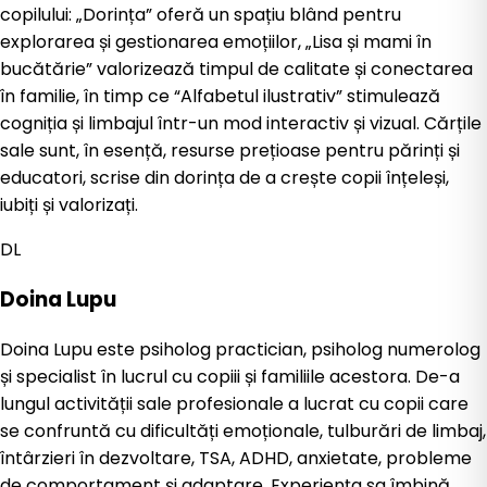
copilului: „Dorința” oferă un spațiu blând pentru
explorarea și gestionarea emoțiilor, „Lisa și mami în
bucătărie” valorizează timpul de calitate și conectarea
în familie, în timp ce “Alfabetul ilustrativ” stimulează
cogniția și limbajul într-un mod interactiv și vizual. Cărțile
sale sunt, în esență, resurse prețioase pentru părinți și
educatori, scrise din dorința de a crește copii înțeleși,
iubiți și valorizați.
DL
Doina Lupu
Doina Lupu este psiholog practician, psiholog numerolog
și specialist în lucrul cu copiii și familiile acestora. De-a
lungul activității sale profesionale a lucrat cu copii care
se confruntă cu dificultăți emoționale, tulburări de limbaj,
întârzieri în dezvoltare, TSA, ADHD, anxietate, probleme
de comportament și adaptare. Experiența sa îmbină