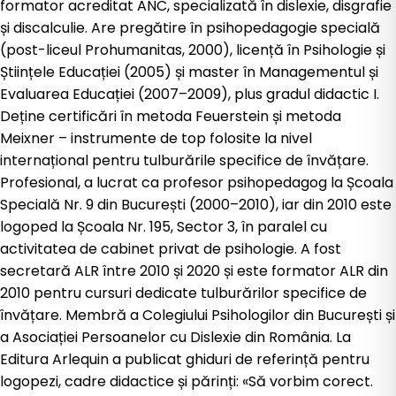
formator acreditat ANC, specializată în dislexie, disgrafie
și discalculie. Are pregătire în psihopedagogie specială
(post-liceul Prohumanitas, 2000), licență în Psihologie și
Științele Educației (2005) și master în Managementul și
Evaluarea Educației (2007–2009), plus gradul didactic I.
Deține certificări în metoda Feuerstein și metoda
Meixner – instrumente de top folosite la nivel
internațional pentru tulburările specifice de învățare.
Profesional, a lucrat ca profesor psihopedagog la Școala
Specială Nr. 9 din București (2000–2010), iar din 2010 este
logoped la Școala Nr. 195, Sector 3, în paralel cu
activitatea de cabinet privat de psihologie. A fost
secretară ALR între 2010 și 2020 și este formator ALR din
2010 pentru cursuri dedicate tulburărilor specifice de
învățare. Membră a Colegiului Psihologilor din București și
a Asociației Persoanelor cu Dislexie din România. La
Editura Arlequin a publicat ghiduri de referință pentru
logopezi, cadre didactice și părinți: «Să vorbim corect.