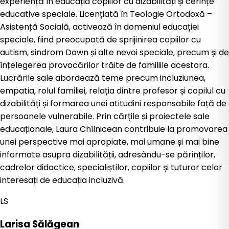
experiență în educația copiilor cu dizabilități și cerințe
educative speciale. Licențiată în Teologie Ortodoxă –
Asistență Socială, activează în domeniul educației
speciale, fiind preocupată de sprijinirea copiilor cu
autism, sindrom Down și alte nevoi speciale, precum și de
înțelegerea provocărilor trăite de familiile acestora.
Lucrările sale abordează teme precum incluziunea,
empatia, rolul familiei, relația dintre profesor și copilul cu
dizabilități și formarea unei atitudini responsabile față de
persoanele vulnerabile. Prin cărțile și proiectele sale
educaționale, Laura Chîlnicean contribuie la promovarea
unei perspective mai apropiate, mai umane și mai bine
informate asupra dizabilității, adresându-se părinților,
cadrelor didactice, specialiștilor, copiilor și tuturor celor
interesați de educația incluzivă.
LS
Larisa Sălăgean