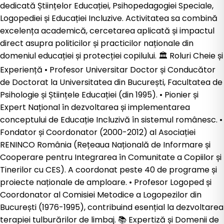
dedicată Științelor Educației, Psihopedagogiei Speciale,
Logopediei și Educației Incluzive. Activitatea sa combină
excelența academică, cercetarea aplicată și impactul
direct asupra politicilor și practicilor naționale din
domeniul educației și protecției copilului. 🏛️ Roluri Cheie și
Experiență •⁠ ⁠Profesor Universitar Doctor și Conducător
de Doctorat la Universitatea din București, Facultatea de
Psihologie și Științele Educației (din 1995). •⁠ ⁠Pionier și
Expert Național în dezvoltarea și implementarea
conceptului de Educație Incluzivă în sistemul românesc. •⁠
⁠Fondator și Coordonator (2000-2012) al Asociației
RENINCO România (Rețeaua Națională de Informare și
Cooperare pentru Integrarea în Comunitate a Copiilor și
Tinerilor cu CES). A coordonat peste 40 de programe și
proiecte naționale de amploare. •⁠ ⁠Profesor Logoped și
Coordonator al Comisiei Metodice a Logopezilor din
București (1976-1995), contribuind esențial la dezvoltarea
terapiei tulburărilor de limbaj. 📚 Expertiză și Domenii de