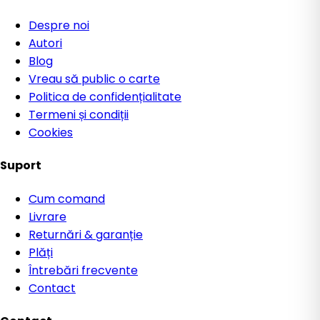
Despre noi
Autori
Blog
Vreau să public o carte
Politica de confidențialitate
Termeni și condiții
Cookies
Suport
Cum comand
Livrare
Returnări & garanție
Plăți
Întrebări frecvente
Contact