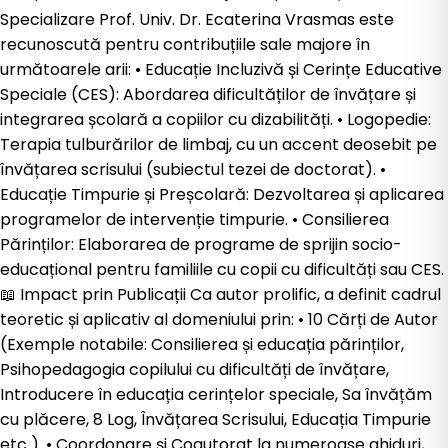
Specializare Prof. Univ. Dr. Ecaterina Vrasmas este
recunoscută pentru contribuțiile sale majore în
următoarele arii: •⁠ ⁠Educație Incluzivă și Cerințe Educative
Speciale (CES): Abordarea dificultăților de învățare și
integrarea școlară a copiilor cu dizabilități. •⁠ ⁠Logopedie:
Terapia tulburărilor de limbaj, cu un accent deosebit pe
învățarea scrisului (subiectul tezei de doctorat). •⁠
⁠Educație Timpurie și Preșcolară: Dezvoltarea și aplicarea
programelor de intervenție timpurie. •⁠ ⁠Consilierea
Părinților: Elaborarea de programe de sprijin socio-
educațional pentru familiile cu copii cu dificultăți sau CES.
📖 Impact prin Publicații Ca autor prolific, a definit cadrul
teoretic și aplicativ al domeniului prin: •⁠ ⁠10 Cărți de Autor
(Exemple notabile: Consilierea și educația părinților,
Psihopedagogia copilului cu dificultăți de învățare,
Introducere în educația cerințelor speciale, Sa învățăm
cu plăcere, 8 Log, Învățarea Scrisului, Educația Timpurie
etc ). •⁠ ⁠Coordonare și Coautorat la numeroase ghiduri,