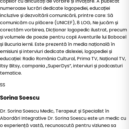
copiilor cu dificultăți de vorbire și învățare. A publicat
numeroase lucrări dedicate logopediei, educației
incluzive și dezvoltării comunicării, printre care: Să
comunicăm cu plăcere (UNICEF), 8 LOG, Ne jucăm și
corectăm vorbirea, Dicționar logopedic ilustrat, precum
și volumele de poezie pentru copii Aventurile lui Bobocel
și Bucuria iernii. Este prezentă în media națională în
emisiuni și interviuri dedicate dislexiei, logopediei și
educației: Radio România Cultural, Prima TV, Național TV,
Itsy Bitsy, campania „SuperDys”, interviuri și podcasturi
tematice.
SS
Sorina Soescu
Dr. Sorina Soescu Medic, Terapeut și Specialist în
Abordări Integrative Dr. Sorina Soescu este un medic cu
o experiență vastă, recunoscută pentru viziunea sa