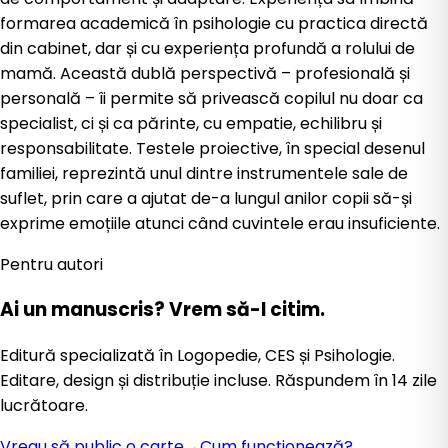
formarea academică în psihologie cu practica directă
din cabinet, dar și cu experiența profundă a rolului de
mamă. Această dublă perspectivă – profesională și
personală – îi permite să privească copilul nu doar ca
specialist, ci și ca părinte, cu empatie, echilibru și
responsabilitate. Testele proiective, în special desenul
familiei, reprezintă unul dintre instrumentele sale de
suflet, prin care a ajutat de-a lungul anilor copii să-și
exprime emoțiile atunci când cuvintele erau insuficiente.
Pentru autori
Ai un manuscris?
Vrem să-l citim.
Editură specializată în Logopedie, CES și Psihologie.
Editare, design și distribuție incluse. Răspundem în 14 zile
lucrătoare.
Vreau să public o carte
→
Cum funcționează?