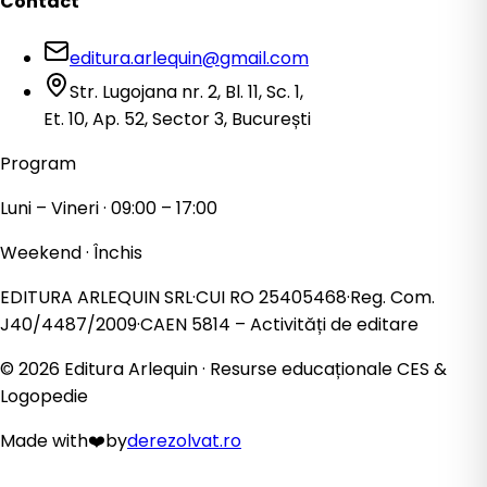
Contact
editura.arlequin@gmail.com
Str. Lugojana nr. 2, Bl. 11, Sc. 1,
Et. 10, Ap. 52, Sector 3, București
Program
Luni – Vineri · 09:00 – 17:00
Weekend · Închis
EDITURA ARLEQUIN SRL
·
CUI
RO 25405468
·
Reg. Com.
J40/4487/2009
·
CAEN
5814
– Activități de editare
©
2026
Editura Arlequin · Resurse educaționale CES &
Logopedie
Made with
❤️
by
derezolvat.ro