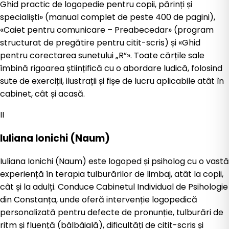
Ghid practic de logopedie pentru copii, părinți și
specialiști» (manual complet de peste 400 de pagini),
«Caiet pentru comunicare – Preabecedar» (program
structurat de pregătire pentru citit-scris) și «Ghid
pentru corectarea sunetului „R”». Toate cărțile sale
îmbină rigoarea științifică cu o abordare ludică, folosind
sute de exerciții, ilustrații și fișe de lucru aplicabile atât în
cabinet, cât și acasă.
II
Iuliana Ionichi (Naum)
Iuliana Ionichi (Naum) este logoped și psiholog cu o vastă
experiență în terapia tulburărilor de limbaj, atât la copii,
cât și la adulți. Conduce Cabinetul Individual de Psihologie
din Constanța, unde oferă intervenție logopedică
personalizată pentru defecte de pronunție, tulburări de
ritm și fluență (bâlbâială), dificultăți de citit-scris și