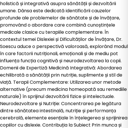
holistică și integrativă asupra sănătății și dezvoltării
umane. Dânsa este dedicată identificării cauzelor
profunde ale problemelor de sănătate și de învățare,
promovând o abordare care combină cunoștințele
medicale clasice cu terapiile complementare. În
contextul temei Dislexiei și Dificultăților de Învățare, Dr.
Soescu aduce o perspectivă valoroasă, explorând modul
în care factorii nutriționali, emoționali și de mediu pot
influența funcția cognitivă și neurodezvoltarea la copii.
Domenii de Expertiză Medicină Integrativă: Abordarea
echilibrată a sănătății prin nutriție, suplimente și stil de
viață. Terapii Complementare: Utilizarea unor metode
alternative (precum medicina homeopată sau remediile
naturale) în sprijinul dezvoltării fizice și intelectuale.
Neurodezvoltare și Nutriție: Concentrarea pe legătura
dintre sănătatea intestinală, nutriție și performanța
cerebrală, elemente esențiale în înțelegerea și sprijinirea
copiilor cu dislexie. Contribuția la Subiect Prin munca și