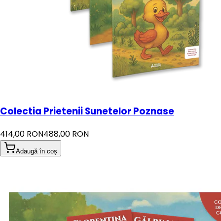
Colectia Prietenii Sunetelor Poznase
414,00 RON
488,00 RON
Adaugă în coș