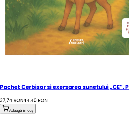
Pachet Cerbisor si exersarea sunetului „CE”. P
37,74 RON
44,40 RON
Adaugă în coș