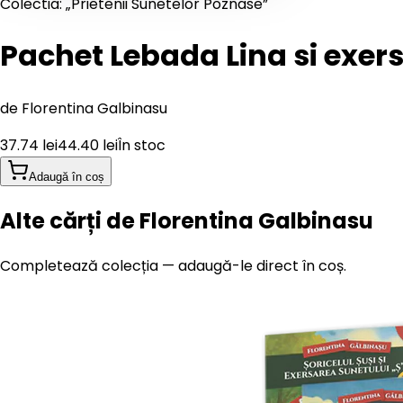
Colectia: „Prietenii Sunetelor Poznase”
Pachet Lebada Lina si exers
de
Florentina Galbinasu
37.74
lei
44.40
lei
În stoc
Adaugă în coș
Alte cărți de Florentina Galbinasu
Completează colecția — adaugă-le direct în coș.