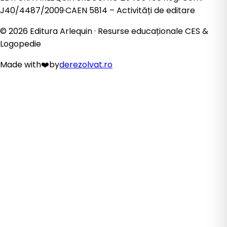
J40/4487/2009
·
CAEN
5814
– Activități de editare
©
2026
Editura Arlequin · Resurse educaționale CES &
Logopedie
Made with
❤️
by
derezolvat.ro