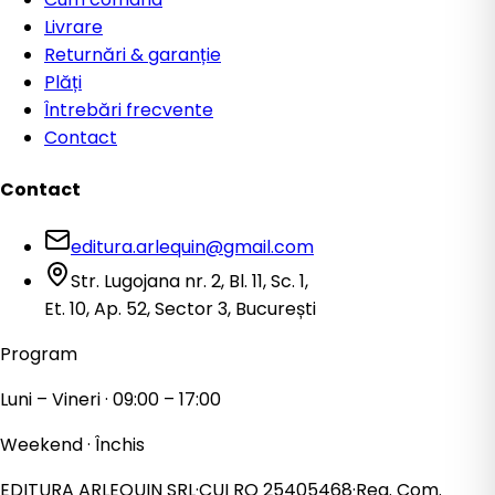
Livrare
Returnări & garanție
Plăți
Întrebări frecvente
Contact
Contact
editura.arlequin@gmail.com
Str. Lugojana nr. 2, Bl. 11, Sc. 1,
Et. 10, Ap. 52, Sector 3, București
Program
Luni – Vineri · 09:00 – 17:00
Weekend · Închis
EDITURA ARLEQUIN SRL
·
CUI
RO 25405468
·
Reg. Com.