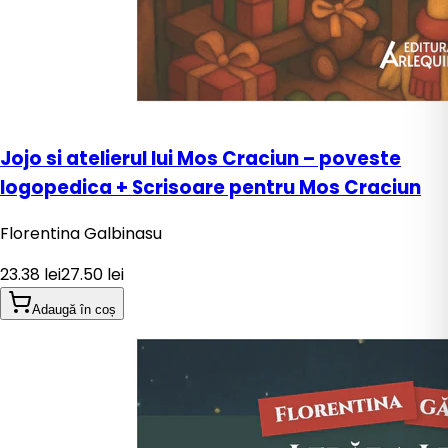
Jojo si atelierul lui Mos Craciun – poveste
logopedica + Scrisoare pentru Mos Craciun
Florentina Galbinasu
23.38
lei
27.50
lei
Adaugă în coș