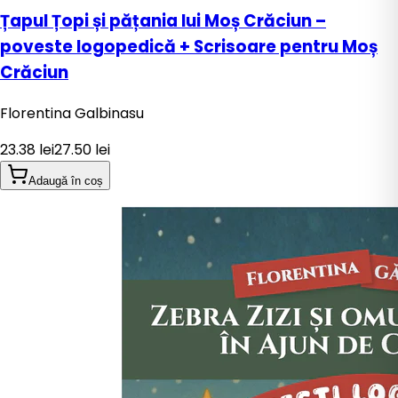
Țapul Țopi și pățania lui Moș Crăciun –
poveste logopedică + Scrisoare pentru Moș
Crăciun
Florentina Galbinasu
23.38
lei
27.50
lei
Adaugă în coș