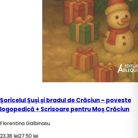
Șoricelul Șuși și bradul de Crăciun – poveste
logopedică + Scrisoare pentru Moș Crăciun
Florentina Galbinasu
23.38
lei
27.50
lei