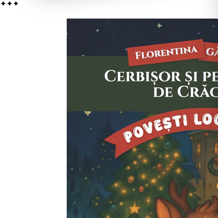
✦
✦
✦