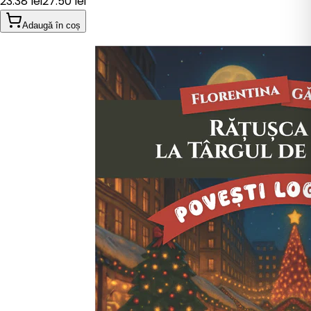
23.38
lei
27.50
lei
Adaugă în coș