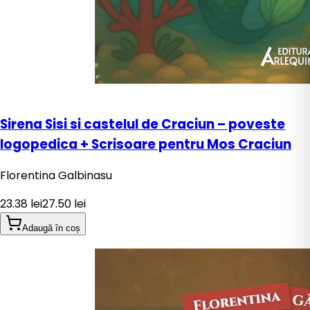
Sirena Sisi si castelul de Craciun – poveste
logopedica + Scrisoare pentru Mos Craciun
Florentina Galbinasu
23.38
lei
27.50
lei
Adaugă în coș