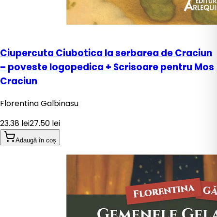
Ciupercuta Ciubotica la serbarea de Craciun
– poveste logopedica + Scrisoare pentru Mos
Craciun
Florentina Galbinasu
23.38
lei
27.50
lei
Adaugă în coș