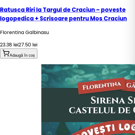
Ratusca Riri la Targul de Craciun – poveste
logopedica + Scrisoare pentru Mos Craciun
Florentina Galbinasu
23.38
lei
27.50
lei
Adaugă în coș