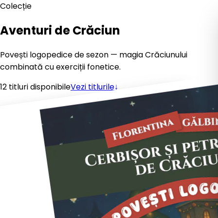
Colecție
Aventuri de Crăciun
Povești logopedice de sezon — magia Crăciunului
combinată cu exerciții fonetice.
12
titluri
disponibile
Vezi titlurile
↓