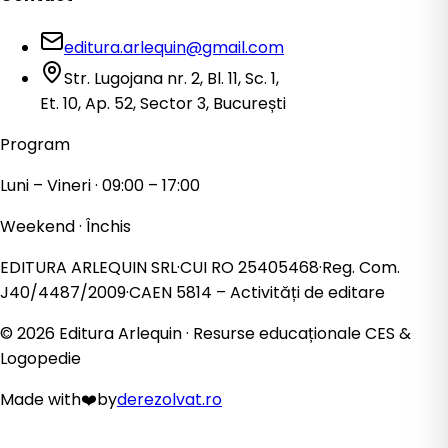
editura.arlequin@gmail.com
Str. Lugojana nr. 2, Bl. 11, Sc. 1,
Et. 10, Ap. 52, Sector 3, București
Program
Luni – Vineri · 09:00 – 17:00
Weekend · Închis
EDITURA ARLEQUIN SRL
·
CUI
RO 25405468
·
Reg. Com.
J40/4487/2009
·
CAEN
5814
– Activități de editare
©
2026
Editura Arlequin · Resurse educaționale CES &
Logopedie
Made with
❤️
by
derezolvat.ro