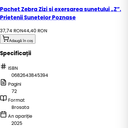
Pachet Zebra Zizi si exersarea sunetului „Z”.
Prietenii Sunetelor Poznase
37,74 RON
44,40 RON
Adaugă în coș
Specificații
ISBN
0682643845394
Pagini
72
Format
Brosata
An apariție
2025