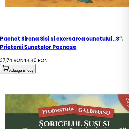
Pachet Sirena Sisi si exersarea sunetului „S”.
Prietenii Sunetelor Poznase
37,74 RON
44,40 RON
Adaugă în coș