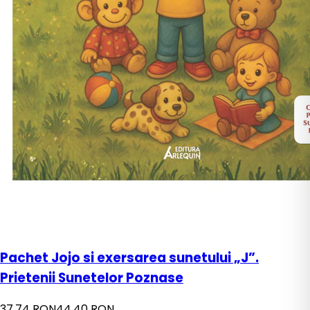
Pachet Jojo si exersarea sunetului „J”.
Prietenii Sunetelor Poznase
37,74 RON
44,40 RON