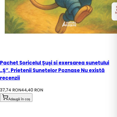
Pachet Soricelul Șuși si exersarea sunetului
„Ș”. Prietenii Sunetelor Poznase Nu există
recenzii
37,74 RON
44,40 RON
Adaugă în coș