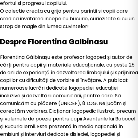
efortul si progresul copilului.
O colectie creata cu grija pentru parintii si copiii care
cred ca invatarea incepe cu bucurie, curiozitate si cu un
strop de magie din lumea cuvintelor!
Despre
Florentina Galbinasu
Florentina Gălbinașu este profesor logoped și autor de
cărți pentru copii și materiale educaționale, cu peste 25
de ani de experiență în dezvoltarea limbajului și sprijinirea
copiilor cu dificultăți de vorbire și învățare. A publicat
numeroase lucrări dedicate logopediei, educației
incluzive și dezvoltării comunicării, printre care: Să
comunicăm cu plăcere (UNICEF), 8 LOG, Ne jucăm și
corectăm vorbirea, Dicționar logopedic ilustrat, precum
și volumele de poezie pentru copii Aventurile lui Bobocel
și Bucuria iernii. Este prezentă în media națională în
emisiuni și interviuri dedicate dislexiei, logopediei și