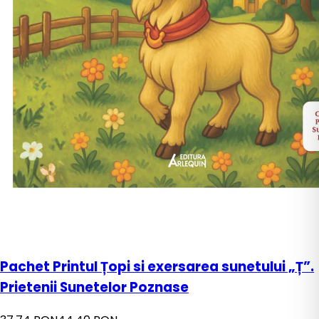
Pachet Printul Țopi si exersarea sunetului „Ț”.
Prietenii Sunetelor Poznase