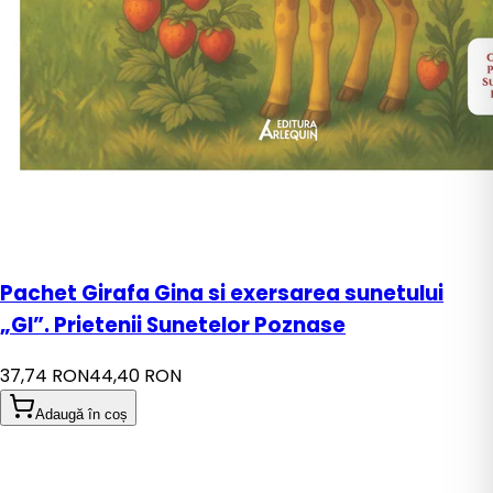
Pachet Girafa Gina si exersarea sunetului
„GI”. Prietenii Sunetelor Poznase
37,74 RON
44,40 RON
Adaugă în coș