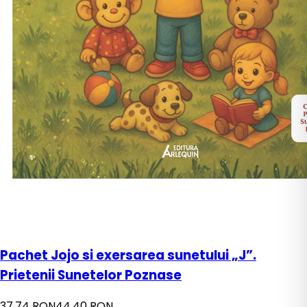
Pachet Jojo si exersarea sunetului „J”.
Prietenii Sunetelor Poznase
37,74 RON
44,40 RON