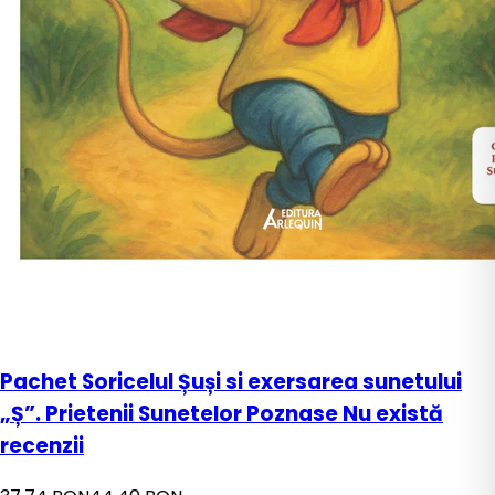
Pachet Soricelul Șuși si exersarea sunetului
„Ș”. Prietenii Sunetelor Poznase Nu există
recenzii