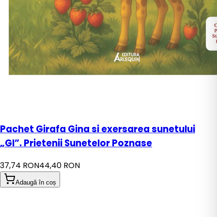
Pachet Girafa Gina si exersarea sunetului
„GI”. Prietenii Sunetelor Poznase
37,74 RON
44,40 RON
Adaugă în coș