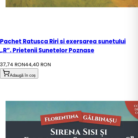
Pachet Ratusca Riri si exersarea sunetului
„R”. Prietenii Sunetelor Poznase
37,74 RON
44,40 RON
Adaugă în coș