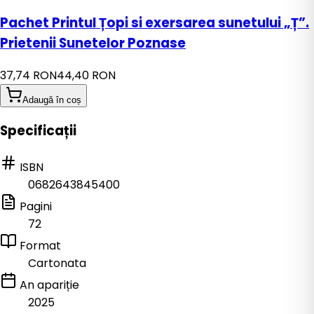
Pachet Printul Țopi si exersarea sunetului „Ț”.
Prietenii Sunetelor Poznase
37,74 RON
44,40 RON
Adaugă în coș
Specificații
ISBN
0682643845400
Pagini
72
Format
Cartonata
An apariție
2025