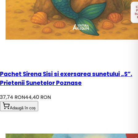
Pachet Sirena Sisi si exersarea sunetului „S”.
Prietenii Sunetelor Poznase
37,74 RON
44,40 RON
Adaugă în coș