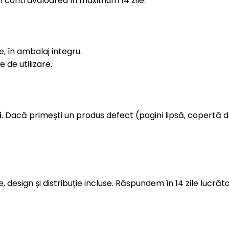
im contravaloarea în maximum 14 zile.
e, în ambalaj integru.
 de utilizare.
i
. Dacă primești un produs defect (pagini lipsă, copertă det
e, design și distribuție incluse. Răspundem în 14 zile lucrăt