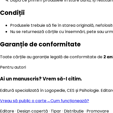
După ce primim produsele în stare bună, îți restitu
Condiții
Produsele trebuie să fie în starea originală, nefolosit
Nu se returnează cărțile cu însemnări, pete sau urme
Garanție de conformitate
Toate cărțile au garanție legală de conformitate de
2 an
Pentru autori
Ai un manuscris?
Vrem să-l citim.
Editură specializată în Logopedie, CES și Psihologie. Editar
Vreau să public o carte
→
Cum funcționează?
Editare · Design copertă · Tipar · Distribuție · Promovare