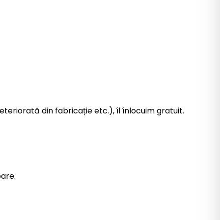
eriorată din fabricație etc.), îl înlocuim gratuit.
oare.