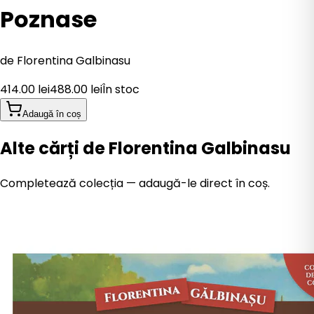
Poznase
de
Florentina Galbinasu
414.00
lei
488.00
lei
În stoc
Adaugă în coș
Alte cărți de Florentina Galbinasu
Completează colecția — adaugă-le direct în coș.