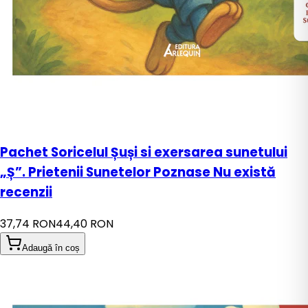
Pachet Soricelul Șuși si exersarea sunetului
„Ș”. Prietenii Sunetelor Poznase Nu există
recenzii
37,74 RON
44,40 RON
Adaugă în coș