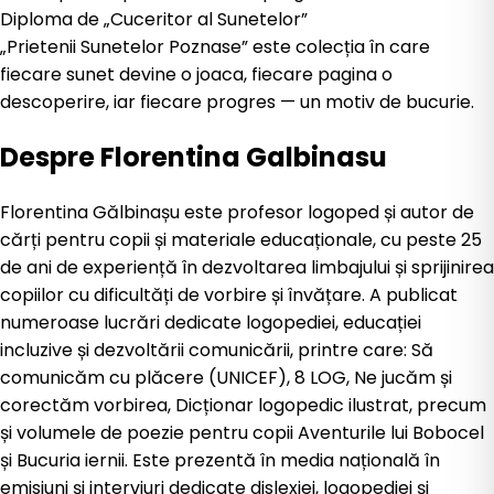
Diploma de „Cuceritor al Sunetelor”
„Prietenii Sunetelor Poznase” este colecția în care
fiecare sunet devine o joaca, fiecare pagina o
descoperire, iar fiecare progres — un motiv de bucurie.
Despre
Florentina Galbinasu
Florentina Gălbinașu este profesor logoped și autor de
cărți pentru copii și materiale educaționale, cu peste 25
de ani de experiență în dezvoltarea limbajului și sprijinirea
copiilor cu dificultăți de vorbire și învățare. A publicat
numeroase lucrări dedicate logopediei, educației
incluzive și dezvoltării comunicării, printre care: Să
comunicăm cu plăcere (UNICEF), 8 LOG, Ne jucăm și
corectăm vorbirea, Dicționar logopedic ilustrat, precum
și volumele de poezie pentru copii Aventurile lui Bobocel
și Bucuria iernii. Este prezentă în media națională în
emisiuni și interviuri dedicate dislexiei, logopediei și