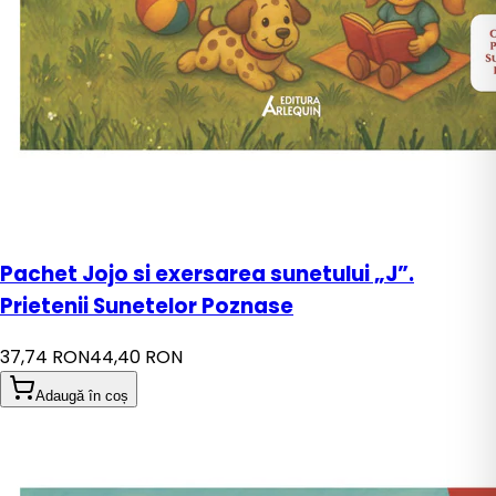
Pachet Jojo si exersarea sunetului „J”.
Prietenii Sunetelor Poznase
37,74 RON
44,40 RON
Adaugă în coș