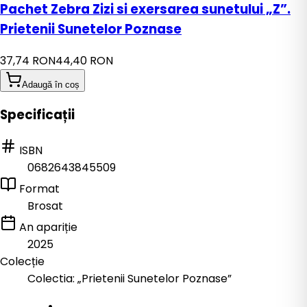
Pachet Zebra Zizi si exersarea sunetului „Z”.
Prietenii Sunetelor Poznase
37,74 RON
44,40 RON
Adaugă în coș
Specificații
ISBN
0682643845509
Format
Brosat
An apariție
2025
Colecție
Colectia: „Prietenii Sunetelor Poznase”