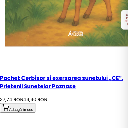
Pachet Cerbisor si exersarea sunetului „CE”.
Prietenii Sunetelor Poznase
37,74 RON
44,40 RON
Adaugă în coș