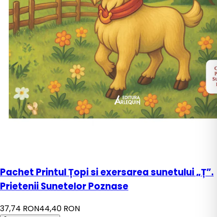
Pachet Printul Țopi si exersarea sunetului „Ț”.
Prietenii Sunetelor Poznase
37,74 RON
44,40 RON