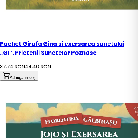
Pachet Girafa Gina si exersarea sunetului
„GI”. Prietenii Sunetelor Poznase
37,74 RON
44,40 RON
Adaugă în coș