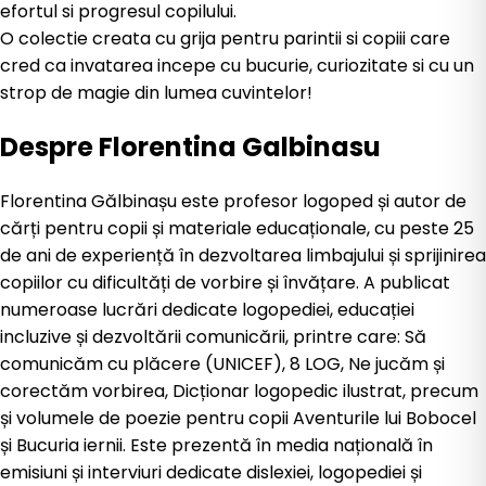
efortul si progresul copilului.
O colectie creata cu grija pentru parintii si copiii care
cred ca invatarea incepe cu bucurie, curiozitate si cu un
strop de magie din lumea cuvintelor!
Despre
Florentina Galbinasu
Florentina Gălbinașu este profesor logoped și autor de
cărți pentru copii și materiale educaționale, cu peste 25
de ani de experiență în dezvoltarea limbajului și sprijinirea
copiilor cu dificultăți de vorbire și învățare. A publicat
numeroase lucrări dedicate logopediei, educației
incluzive și dezvoltării comunicării, printre care: Să
comunicăm cu plăcere (UNICEF), 8 LOG, Ne jucăm și
corectăm vorbirea, Dicționar logopedic ilustrat, precum
și volumele de poezie pentru copii Aventurile lui Bobocel
și Bucuria iernii. Este prezentă în media națională în
emisiuni și interviuri dedicate dislexiei, logopediei și