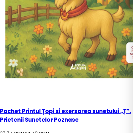
Pachet Printul Țopi si exersarea sunetului „Ț”.
Prietenii Sunetelor Poznase