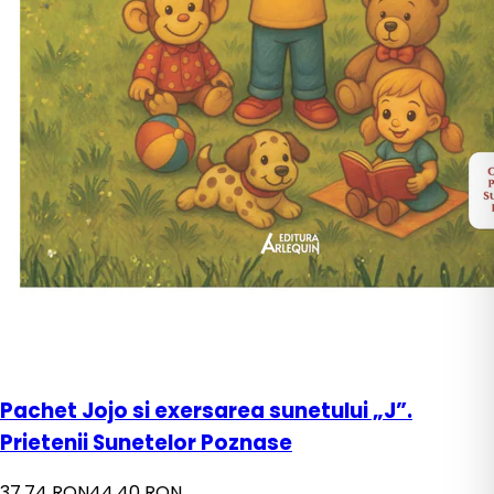
Pachet Jojo si exersarea sunetului „J”.
Prietenii Sunetelor Poznase
37,74 RON
44,40 RON