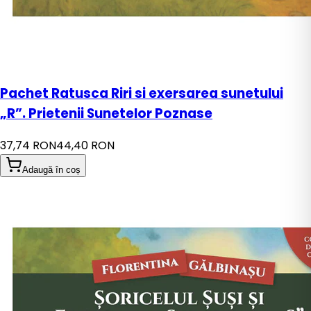
Pachet Ratusca Riri si exersarea sunetului
„R”. Prietenii Sunetelor Poznase
37,74 RON
44,40 RON
Adaugă în coș