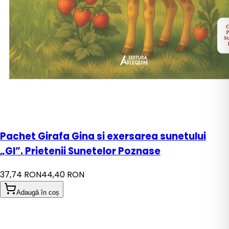
Pachet Girafa Gina si exersarea sunetului
„GI”. Prietenii Sunetelor Poznase
37,74 RON
44,40 RON
Adaugă în coș