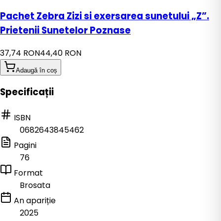
Pachet Zebra Zizi si exersarea sunetului „Z”.
Prietenii Sunetelor Poznase
37,74 RON
44,40 RON
Adaugă în coș
Specificații
ISBN
0682643845462
Pagini
76
Format
Brosata
An apariție
2025