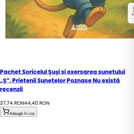
Pachet Soricelul Șuși si exersarea sunetului
„Ș”. Prietenii Sunetelor Poznase Nu există
recenzii
37,74 RON
44,40 RON
Adaugă în coș