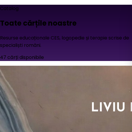
Catalog
Toate cărțile noastre
Resurse educaționale CES, logopedie și terapie scrise de
specialiști români.
47
cărți disponibile