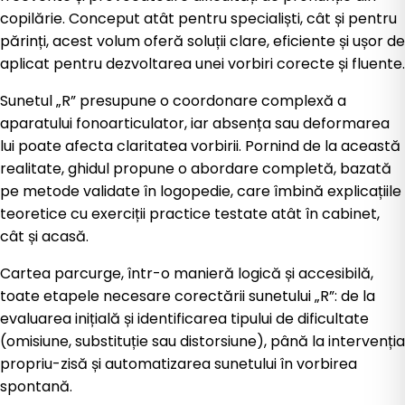
copilărie. Conceput atât pentru specialiști, cât și pentru
părinți, acest volum oferă soluții clare, eficiente și ușor de
aplicat pentru dezvoltarea unei vorbiri corecte și fluente.
Sunetul „R” presupune o coordonare complexă a
aparatului fonoarticulator, iar absența sau deformarea
lui poate afecta claritatea vorbirii. Pornind de la această
realitate, ghidul propune o abordare completă, bazată
pe metode validate în logopedie, care îmbină explicațiile
teoretice cu exerciții practice testate atât în cabinet,
cât și acasă.
Cartea parcurge, într-o manieră logică și accesibilă,
toate etapele necesare corectării sunetului „R”: de la
evaluarea inițială și identificarea tipului de dificultate
(omisiune, substituție sau distorsiune), până la intervenția
propriu-zisă și automatizarea sunetului în vorbirea
spontană.