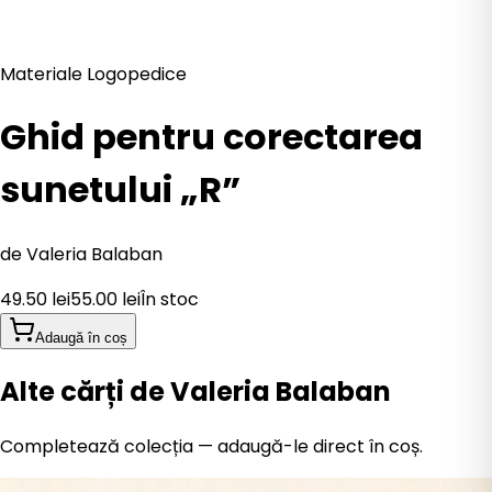
Materiale Logopedice
Ghid pentru corectarea
sunetului „R”
de
Valeria Balaban
49.50
lei
55.00
lei
În stoc
Adaugă în coș
Alte cărți de Valeria Balaban
Completează colecția — adaugă-le direct în coș.