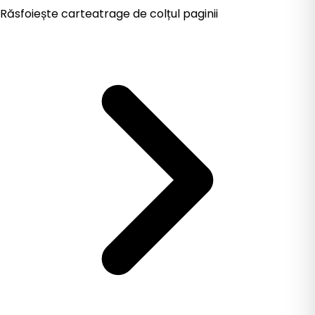
Răsfoiește cartea
trage de colțul paginii