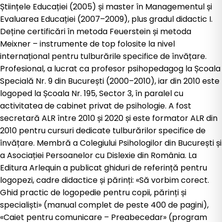
Științele Educației (2005) și master în Managementul și
Evaluarea Educației (2007–2009), plus gradul didactic I.
Deține certificări în metoda Feuerstein și metoda
Meixner – instrumente de top folosite la nivel
internațional pentru tulburările specifice de învățare.
Profesional, a lucrat ca profesor psihopedagog la Școala
Specială Nr. 9 din București (2000–2010), iar din 2010 este
logoped la Școala Nr. 195, Sector 3, în paralel cu
activitatea de cabinet privat de psihologie. A fost
secretară ALR între 2010 și 2020 și este formator ALR din
2010 pentru cursuri dedicate tulburărilor specifice de
învățare. Membră a Colegiului Psihologilor din București și
a Asociației Persoanelor cu Dislexie din România. La
Editura Arlequin a publicat ghiduri de referință pentru
logopezi, cadre didactice și părinți: «Să vorbim corect.
Ghid practic de logopedie pentru copii, părinți și
specialiști» (manual complet de peste 400 de pagini),
«Caiet pentru comunicare – Preabecedar» (program