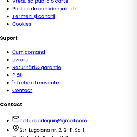
Vreau să public o carte
Politica de confidențialitate
Termeni și condiții
Cookies
Suport
Cum comand
Livrare
Returnări & garanție
Plăți
Întrebări frecvente
Contact
Contact
editura.arlequin@gmail.com
Str. Lugojana nr. 2, Bl. 11, Sc. 1,