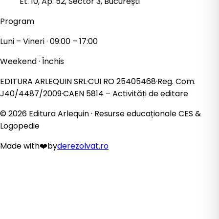
Et. 10, Ap. 52, Sector 3, București
Program
Luni – Vineri · 09:00 – 17:00
Weekend · Închis
EDITURA ARLEQUIN SRL
·
CUI
RO 25405468
·
Reg. Com.
J40/4487/2009
·
CAEN
5814
– Activități de editare
©
2026
Editura Arlequin · Resurse educaționale CES &
Logopedie
Made with
❤️
by
derezolvat.ro