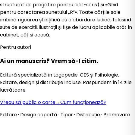
structurat de pregătire pentru citit-scris) și «Ghid
pentru corectarea sunetului „R”». Toate cărțile sale
îmbină rigoarea științifică cu o abordare ludică, folosind
sute de exerciții, ilustrații și fișe de lucru aplicabile atât în
cabinet, cât și acasă.
Pentru autori
Ai un manuscris?
Vrem să-l citim.
Editură specializată în Logopedie, CES și Psihologie.
Editare, design și distribuție incluse. Răspundem în 14 zile
lucrătoare.
Vreau să public o carte
→
Cum funcționează?
Editare · Design copertă · Tipar · Distribuție · Promovare