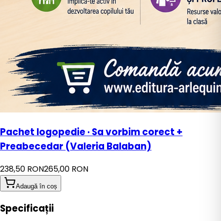
Pachet logopedie · Sa vorbim corect +
Preabecedar (Valeria Balaban)
238,50 RON
265,00 RON
Adaugă în coș
Specificații