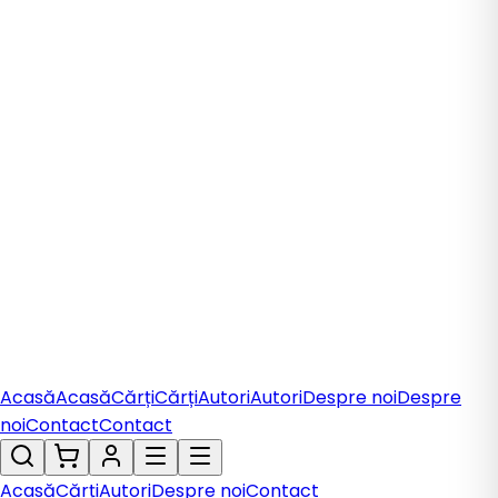
Acasă
Acasă
Cărți
Cărți
Autori
Autori
Despre noi
Despre
noi
Contact
Contact
Acasă
Cărți
Autori
Despre noi
Contact