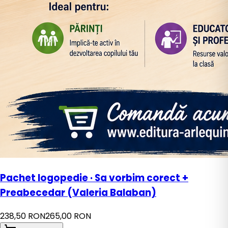
Pachet logopedie · Sa vorbim corect +
Preabecedar (Valeria Balaban)
238,50 RON
265,00 RON