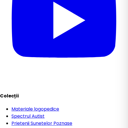
Colecții
Materiale logopedice
Spectrul Autist
Prietenii Sunetelor Poznase