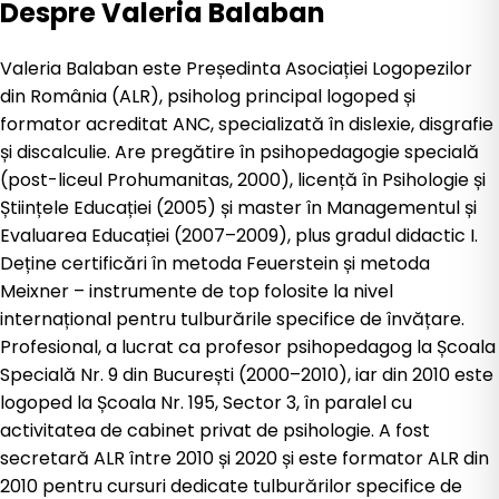
Despre
Valeria Balaban
Valeria Balaban este Președinta Asociației Logopezilor
din România (ALR), psiholog principal logoped și
formator acreditat ANC, specializată în dislexie, disgrafie
și discalculie. Are pregătire în psihopedagogie specială
(post-liceul Prohumanitas, 2000), licență în Psihologie și
Științele Educației (2005) și master în Managementul și
Evaluarea Educației (2007–2009), plus gradul didactic I.
Deține certificări în metoda Feuerstein și metoda
Meixner – instrumente de top folosite la nivel
internațional pentru tulburările specifice de învățare.
Profesional, a lucrat ca profesor psihopedagog la Școala
Specială Nr. 9 din București (2000–2010), iar din 2010 este
logoped la Școala Nr. 195, Sector 3, în paralel cu
activitatea de cabinet privat de psihologie. A fost
secretară ALR între 2010 și 2020 și este formator ALR din
2010 pentru cursuri dedicate tulburărilor specifice de