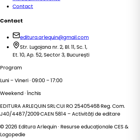
Contact
Contact
editura.arlequin@gmail.com
Str. Lugojana nr. 2, Bl. 11, Sc. 1,
Et. 10, Ap. 52, Sector 3, București
Program
Luni – Vineri · 09:00 – 17:00
Weekend · Închis
EDITURA ARLEQUIN SRL
·
CUI
RO 25405468
·
Reg. Com.
J40/4487/2009
·
CAEN
5814
– Activități de editare
©
2026
Editura Arlequin · Resurse educaționale CES &
Logopedie