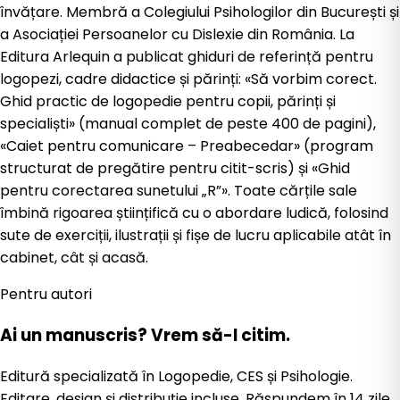
învățare. Membră a Colegiului Psihologilor din București și
a Asociației Persoanelor cu Dislexie din România. La
Editura Arlequin a publicat ghiduri de referință pentru
logopezi, cadre didactice și părinți: «Să vorbim corect.
Ghid practic de logopedie pentru copii, părinți și
specialiști» (manual complet de peste 400 de pagini),
«Caiet pentru comunicare – Preabecedar» (program
structurat de pregătire pentru citit-scris) și «Ghid
pentru corectarea sunetului „R”». Toate cărțile sale
îmbină rigoarea științifică cu o abordare ludică, folosind
sute de exerciții, ilustrații și fișe de lucru aplicabile atât în
cabinet, cât și acasă.
Pentru autori
Ai un manuscris?
Vrem să-l citim.
Editură specializată în Logopedie, CES și Psihologie.
Editare, design și distribuție incluse. Răspundem în 14 zile