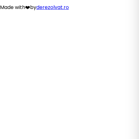
Made with
❤️
by
derezolvat.ro