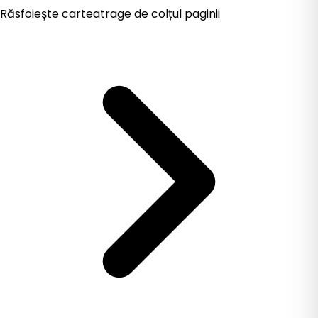
Răsfoiește cartea
trage de colțul paginii