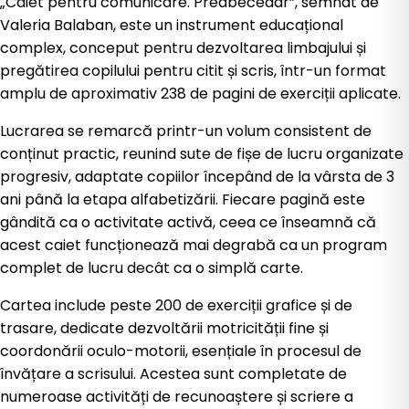
„Caiet pentru comunicare. Preabecedar”, semnat de
Valeria Balaban, este un instrument educațional
complex, conceput pentru dezvoltarea limbajului și
pregătirea copilului pentru citit și scris, într-un format
amplu de aproximativ 238 de pagini de exerciții aplicate.
Lucrarea se remarcă printr-un volum consistent de
conținut practic, reunind sute de fișe de lucru organizate
progresiv, adaptate copiilor începând de la vârsta de 3
ani până la etapa alfabetizării. Fiecare pagină este
gândită ca o activitate activă, ceea ce înseamnă că
acest caiet funcționează mai degrabă ca un program
complet de lucru decât ca o simplă carte.
Cartea include peste 200 de exerciții grafice și de
trasare, dedicate dezvoltării motricității fine și
coordonării oculo-motorii, esențiale în procesul de
învățare a scrisului. Acestea sunt completate de
numeroase activități de recunoaștere și scriere a