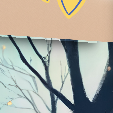
✦
✦
✦