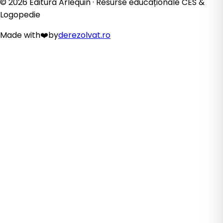
©
2026
Editura Arlequin · Resurse educaționale CES &
Logopedie
Made with
❤️
by
derezolvat.ro