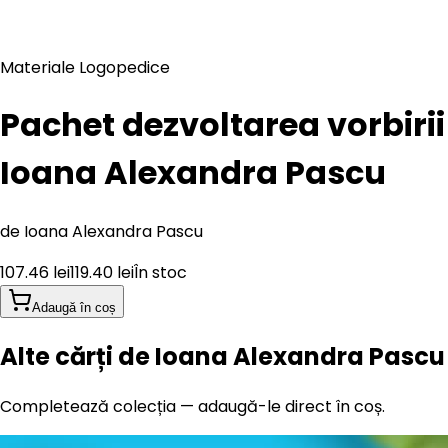
Materiale Logopedice
Pachet dezvoltarea vorbirii 
Ioana Alexandra Pascu
de
Ioana Alexandra Pascu
107.46
lei
119.40
lei
În stoc
Adaugă în coș
Alte cărți de Ioana Alexandra Pascu
Completează colecția — adaugă-le direct în coș.