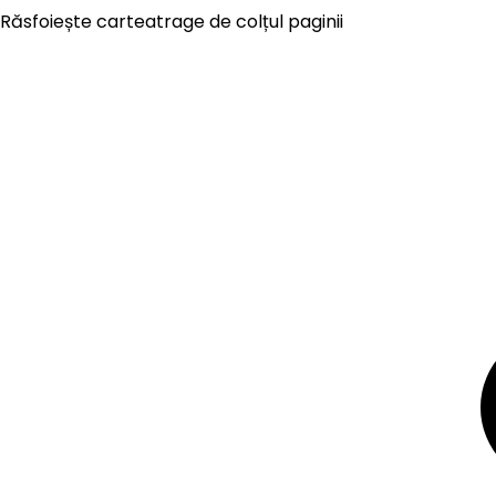
Răsfoiește cartea
trage de colțul paginii